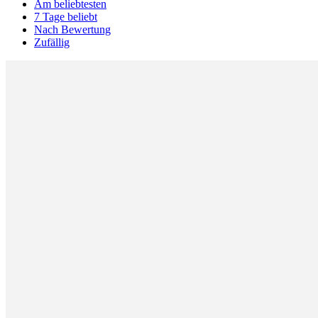
Am beliebtesten
7 Tage beliebt
Nach Bewertung
Zufällig