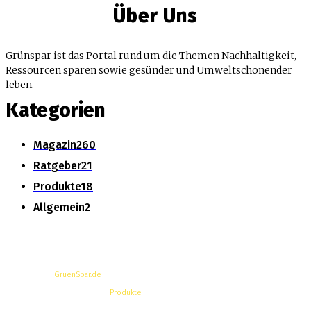
Über Uns
Grünspar ist das Portal rund um die Themen Nachhaltigkeit,
Ressourcen sparen sowie gesünder und Umweltschonender
leben.
Kategorien
Magazin
260
Ratgeber
21
Produkte
18
Allgemein
2
© Copyright -
GruenSpar.de
News
Magazin
Produkte
Ratgeber
Über Uns