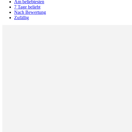
Am beliebtesten
7 Tage beliebt
Nach Bewertung
Zufällig