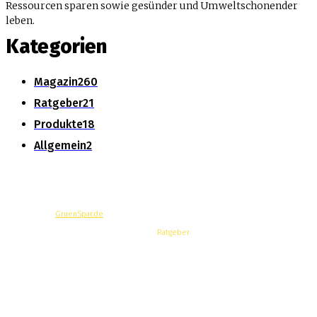
Ressourcen sparen sowie gesünder und Umweltschonender
leben.
Kategorien
Magazin
260
Ratgeber
21
Produkte
18
Allgemein
2
© Copyright -
GruenSpar.de
News
Magazin
Produkte
Ratgeber
Über Uns
Datenschutzerklärung
Impressum
Werbung