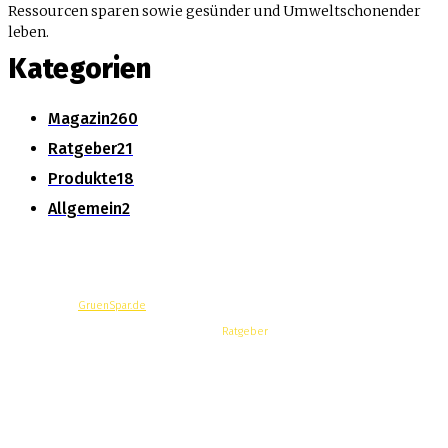
Ressourcen sparen sowie gesünder und Umweltschonender
leben.
Kategorien
Magazin
260
Ratgeber
21
Produkte
18
Allgemein
2
© Copyright -
GruenSpar.de
News
Magazin
Produkte
Ratgeber
Über Uns
Datenschutzerklärung
Impressum
Werbung