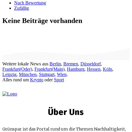
Nach Bewertung
Zufällig
Keine Beiträge vorhanden
Weitere lokale News aus
Berlin
,
Bremen
,
Düsseldorf
,
Frankfurt(Oder)
,
Frankfurt(Main)
,
Hamburg
,
Hessen
,
Köln
,
Leipzig
,
München
,
Stuttgart
,
Wien
.
Alles rund um
Krypto
oder
Sport
Über Uns
Grünspar ist das Portal rund um die Themen Nachhaltigkeit,