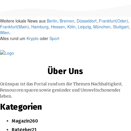
Weitere lokale News aus
Berlin
,
Bremen
,
Düsseldorf
,
Frankfurt(Oder)
,
Frankfurt(Main)
,
Hamburg
,
Hessen
,
Köln
,
Leipzig
,
München
,
Stuttgart
,
Wien
.
Alles rund um
Krypto
oder
Sport
Über Uns
Grünspar ist das Portal rund um die Themen Nachhaltigkeit,
Ressourcen sparen sowie gesünder und Umweltschonender
leben.
Kategorien
Magazin
260
Ratgeber
21