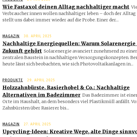
Wie Fastaxol deinen Alltag nachhaltiger macht
Vi
Verbraucher:innen wollen nachhaltiger leben – doch der Alltag
stellt uns dabei immer wieder auf die Probe. Einer der...
MAGAZIN
30. APRIL 2025
Nachhaltige Energiequellen: Warum Solarenergie 
Zukunft gehört
Solarenergie avanciert zunehmend zu ein
zentralen Baustein in nachhaltigen Versorgungskonzepten. Ber
heute lässt sich beobachten, wie sich Photovoltaikanlagen in...
PRODUKTE
29. APRIL 2025
Holzzahnbürste, Rasierhobel & Co.: Nachhaltige
Alternativen im Badezimmer
Das Badezimmer ist einer
Orte im Haushalt, an dem besonders viel Plastikmüll anfällt. V
Zahnbürsten über Rasierer bis...
MAGAZIN
27. APRIL 2025
Upcycling-Ideen: Kreative Wege, alte Dinge sinnvo