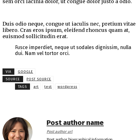
sem orci lacinia dolor, ut congue dolor justo a odio.
Duis odio neque, congue ut iaculis nec, pretium vitae
libero. Cras eros ipsum, eleifend rhoncus quam at,
euismod sollicitudin erat.
Fusce imperdiet, neque ut sodales dignissim, nulla
dui. Nam vel tortor orci.
VIA
GOOGLE
SOURCE
POST SOURCE
TAGS
art
test
wordpress
Post author name
Post author url
Post author biographical information.