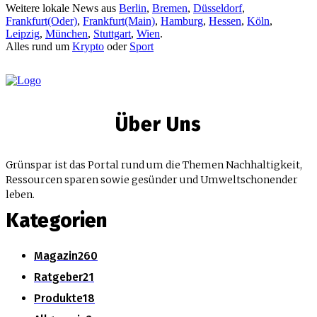
Weitere lokale News aus
Berlin
,
Bremen
,
Düsseldorf
,
Frankfurt(Oder)
,
Frankfurt(Main)
,
Hamburg
,
Hessen
,
Köln
,
Leipzig
,
München
,
Stuttgart
,
Wien
.
Alles rund um
Krypto
oder
Sport
Über Uns
Grünspar ist das Portal rund um die Themen Nachhaltigkeit,
Ressourcen sparen sowie gesünder und Umweltschonender
leben.
Kategorien
Magazin
260
Ratgeber
21
Produkte
18