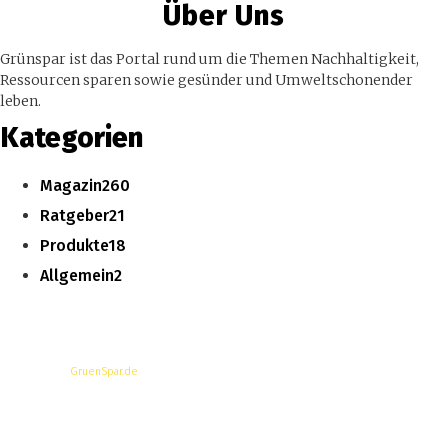
Über Uns
Grünspar ist das Portal rund um die Themen Nachhaltigkeit,
Ressourcen sparen sowie gesünder und Umweltschonender
leben.
Kategorien
Magazin
260
Ratgeber
21
Produkte
18
Allgemein
2
© Copyright -
GruenSpar.de
News
Magazin
Produkte
Ratgeber
Über Uns
Datenschutzerklärung
Impressum
Werbung