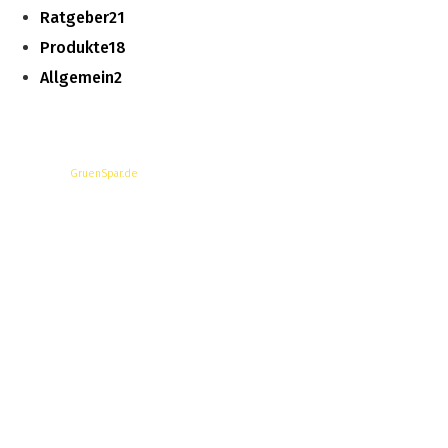
Ratgeber
21
Produkte
18
Allgemein
2
© Copyright -
GruenSpar.de
News
Magazin
Produkte
Ratgeber
Über Uns
Datenschutzerklärung
Impressum
Werbung