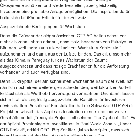
Ökosysteme schützen und wiederherstellen, aber gleichzeitig
Investoren eine profitable Anlage ermöglichen. Die Inspiration dafür
holte sich der iPhone-Erfinder in der Schweiz.
Ausgezeichnete Bedingungen für Wachstum
Denn die Gründer der eidgenössischen GTP AG hatten schon vor
mehr als zehn Jahren erkannt, dass Holz, besonders von Eukalyptus-
Bäumen, weit mehr kann als bei seinem Wachstum Kohlenstoff
aufzunehmen und damit aus der Luft zu binden. Das gilt umso mehr,
als das Klima in Paraguay für das Wachstum der Bäume
ausgezeichnet ist und dass riesige Brachflächen für die Aufforstung
vorhanden und auch verfügbar sind.
Denn Eukalyptus, der am schnellsten wachsende Baum der Welt, hat
nämlich noch einen weiteren, entscheidenden, weil lukrativen Vorteil:
Er lässt sich als Wertholz hervorragend vermarkten. Und damit lassen
sich mittel- bis langfristig ausgezeichnete Renditen für Investoren
erwirtschaften. Aus dieser Konstellation hat die Schweizer GTP AG ein
Projekt entwickelt, das Apple als Inspiration diente: das innovative
Geschäftsmodell „Treecycle Project“ mit seinem „TreeCycle of Life“. Es
ermöglicht Privatanlegern Investitionen in Real World Assets. „Unser
GTP-Projekt“, erklärt CEO Jörg Schäfer, „ist so konzipiert, dass sich
jeder Mensch auf der Welt daran beteiligen kann.“ Der