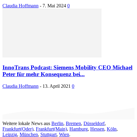
Claudia Hoffmann
-
7. Mai 2024
0
InnoTrans Podcast: Siemens Mobility CEO Michael
Peter für mehr Konsequenz bei...
Claudia Hoffmann
-
13. April 2021
0
Weitere lokale News aus
Berlin
,
Bremen
,
Düsseldorf
,
Frankfurt(Oder)
,
Frankfurt(Main)
,
Hamburg
,
Hessen
,
Köln
,
Leipzig
,
München
,
Stuttgart
,
Wien
.