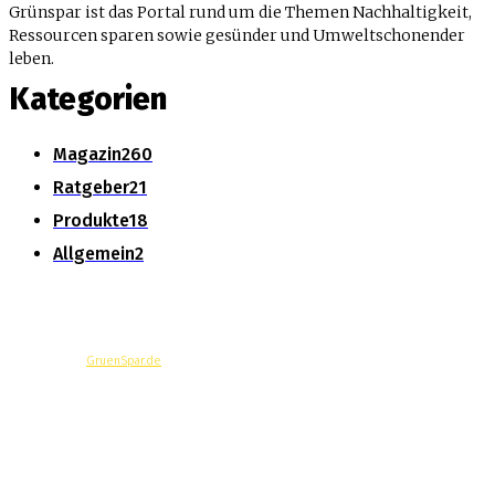
Grünspar ist das Portal rund um die Themen Nachhaltigkeit,
Ressourcen sparen sowie gesünder und Umweltschonender
leben.
Kategorien
Magazin
260
Ratgeber
21
Produkte
18
Allgemein
2
© Copyright -
GruenSpar.de
News
Magazin
Produkte
Ratgeber
Über Uns
Datenschutzerklärung
Impressum
Werbung