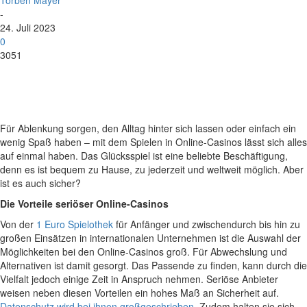
Torben Mayer
-
24. Juli 2023
0
3051
Für Ablenkung sorgen, den Alltag hinter sich lassen oder einfach ein
wenig Spaß haben – mit dem Spielen in Online-Casinos lässt sich alles
auf einmal haben. Das Glücksspiel ist eine beliebte Beschäftigung,
denn es ist bequem zu Hause, zu jederzeit und weltweit möglich. Aber
ist es auch sicher?
Die Vorteile seriöser Online-Casinos
Von der
1 Euro Spielothek
für Anfänger und zwischendurch bis hin zu
großen Einsätzen in internationalen Unternehmen ist die Auswahl der
Möglichkeiten bei den Online-Casinos groß. Für Abwechslung und
Alternativen ist damit gesorgt. Das Passende zu finden, kann durch die
Vielfalt jedoch einige Zeit in Anspruch nehmen. Seriöse Anbieter
weisen neben diesen Vorteilen ein hohes Maß an Sicherheit auf.
Datenschutz wird bei ihnen großgeschrieben
. Zudem halten sie sich