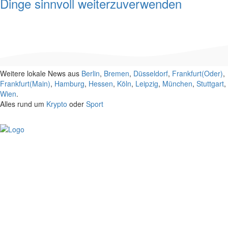
Dinge sinnvoll weiterzuverwenden
Weitere lokale News aus
Berlin
,
Bremen
,
Düsseldorf
,
Frankfurt(Oder)
,
Frankfurt(Main)
,
Hamburg
,
Hessen
,
Köln
,
Leipzig
,
München
,
Stuttgart
,
Wien
.
Alles rund um
Krypto
oder
Sport