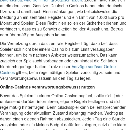
an die deutschen Gesetze. Deutsche Casinos haben eine deutsche
Lizenz und damit auch Einschränkungen, wie beispielsweise die
Meldung an ein zentrales Register und ein Limit von 1.000 Euro pro
Monat und Spieler. Diese Richtlinien sollen der Sicherheit dienen und
verhindern, dass es zu Schwierigkeiten bei der Auszahlung, Betrug
oder übermäßigen Ausgaben kommt.
Die Vernetzung durch das zentrale Register trägt dazu bei, dass
Spieler sich nicht bei einem Casino bis zum Limit verausgaben
können, um beim nächsten Anbieter weiterzumachen. Das kann
zugleich der Spielsucht vorbeugen oder zumindest die Schäden
hierdurch geringer halten. Trotz dieser
Vorzüge seriöser Online-
Casinos
gilt es, beim regelmäßigen Spielen vorsichtig zu sein und
Verantwortungsbewusstsein an den Tag zu legen.
Online-Casinos verantwortungsbewusst nutzen
Bevor das Spielen in einem Online-Casino beginnt, sollte sich jeder
umfassend darüber informieren, eigene Regeln festlegen und sich
regelmäßig hinterfragen. Denn Glücksspiel kann bei entsprechender
Veranlagung oder aktuellem Zustand abhängig machen. Wichtig ist
daher, einen eigenen Rahmen abzustecken. Jeden Tag eine Stunde
zu spielen oder ein kleines Budget dafür festzulegen, setzt eine klare