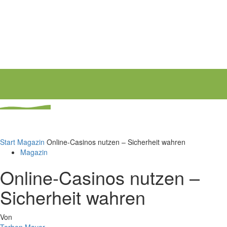
Start
Magazin
Online-Casinos nutzen – Sicherheit wahren
Magazin
Online-Casinos nutzen –
Sicherheit wahren
Von