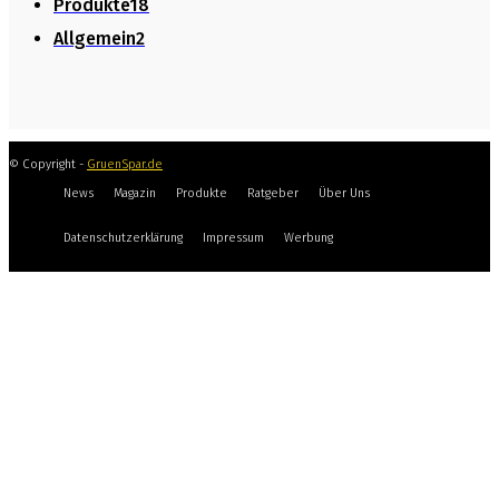
Produkte
18
Allgemein
2
© Copyright -
GruenSpar.de
News
Magazin
Produkte
Ratgeber
Über Uns
Datenschutzerklärung
Impressum
Werbung