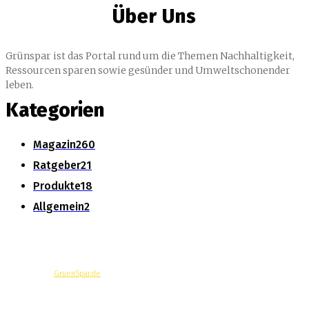
Über Uns
Grünspar ist das Portal rund um die Themen Nachhaltigkeit,
Ressourcen sparen sowie gesünder und Umweltschonender
leben.
Kategorien
Magazin
260
Ratgeber
21
Produkte
18
Allgemein
2
© Copyright -
GruenSpar.de
News
Magazin
Produkte
Ratgeber
Über Uns