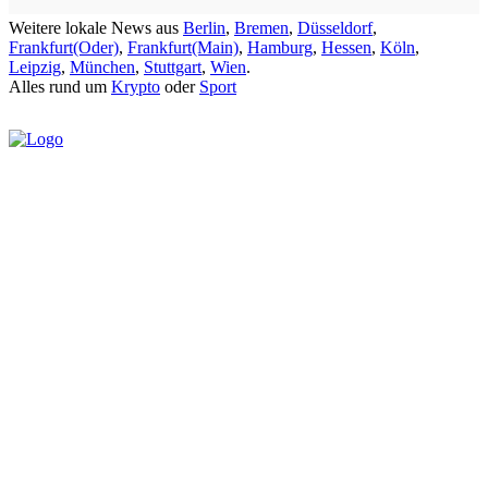
Weitere lokale News aus
Berlin
,
Bremen
,
Düsseldorf
,
Frankfurt(Oder)
,
Frankfurt(Main)
,
Hamburg
,
Hessen
,
Köln
,
Leipzig
,
München
,
Stuttgart
,
Wien
.
Alles rund um
Krypto
oder
Sport