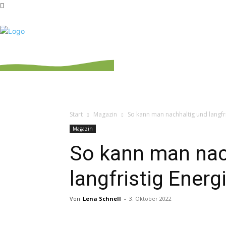
NEWS
MAGAZIN
Start
Magazin
So kann man nachhaltig und langfr
Magazin
So kann man nac
langfristig Energ
Von
Lena Schnell
-
3. Oktober 2022