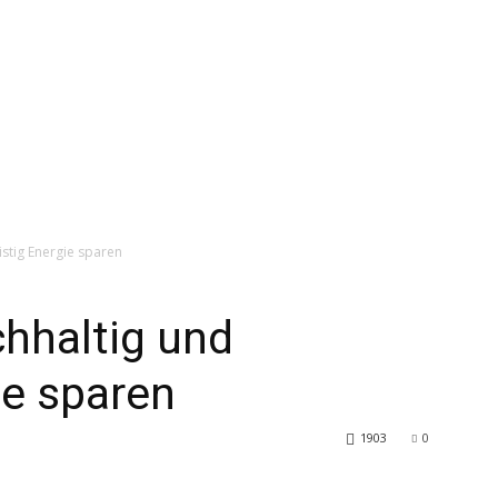
RATGEBER
PRODUKTE
ÜBER UNS
istig Energie sparen
hhaltig und
ie sparen
1903
0