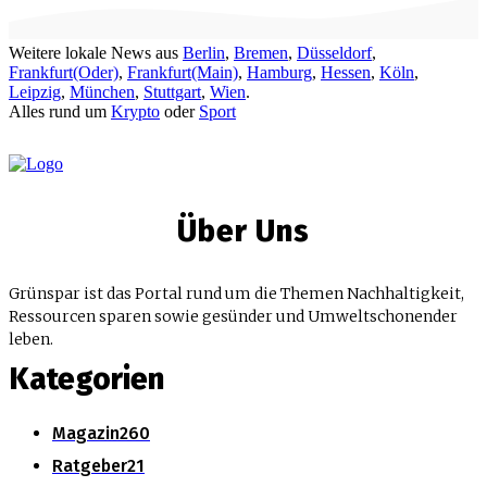
Weitere lokale News aus
Berlin
,
Bremen
,
Düsseldorf
,
Frankfurt(Oder)
,
Frankfurt(Main)
,
Hamburg
,
Hessen
,
Köln
,
Leipzig
,
München
,
Stuttgart
,
Wien
.
Alles rund um
Krypto
oder
Sport
Über Uns
Grünspar ist das Portal rund um die Themen Nachhaltigkeit,
Ressourcen sparen sowie gesünder und Umweltschonender
leben.
Kategorien
Magazin
260
Ratgeber
21