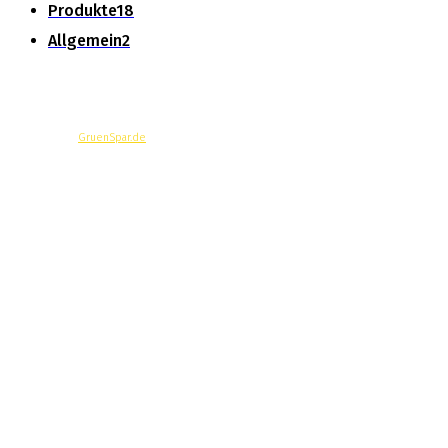
Produkte
18
Allgemein
2
© Copyright -
GruenSpar.de
News
Magazin
Produkte
Ratgeber
Über Uns
Datenschutzerklärung
Impressum
Werbung